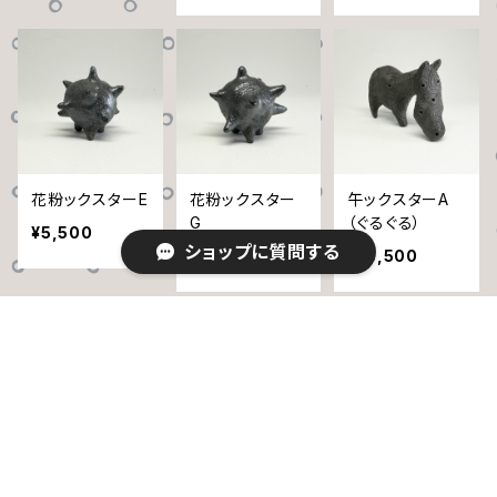
花粉ックスターE
花粉ックスター
午ックスターA
G
（ぐるぐる）
¥5,500
ショップに質問する
¥5,500
¥16,500
キーワードから探す
午ックスターB
午ックスターD
午ックスターE