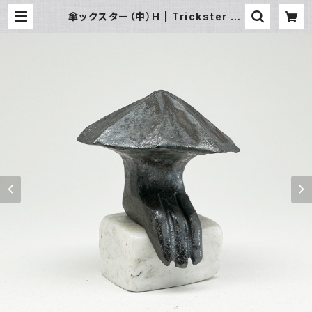
傘ックスター（中）H | Trickster Br
os.