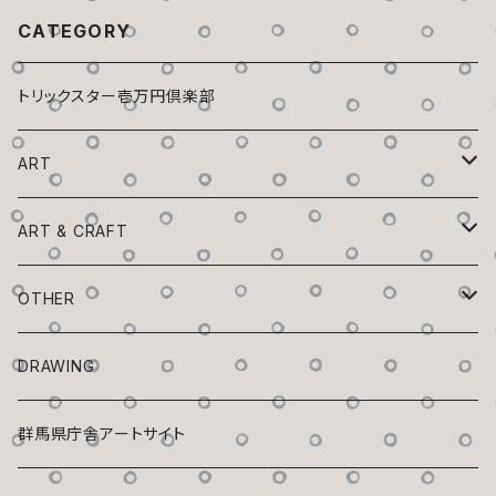
CATEGORY
トリックスター壱万円倶楽部
ART
トリックスター百鬼夜行
ART & CRAFT
チビックスター
植木鉢ックスター
OTHER
狭間の森
フチックスター
蚊取リックスター
ZINE「Trickster」
DRAWING
座リックスター
座リックスター
花器ックスター
マスキングテープ
群馬県庁舎アートサイト
マスク・ド・フチックスター