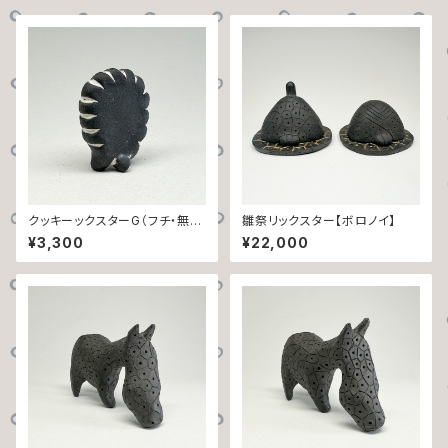
クッキーックスターG（フチ・無
雛祭リックスター【ボロノイ】
文）
¥3,300
¥22,000