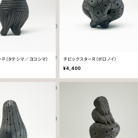
ーP（タテシマ／ヨコシマ）
チビックスターR（ボロノイ）
¥4,400