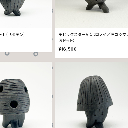
ーT（サボテン）
チビックスターV（ボロノイ／ヨコシマ
波ドット）
¥16,500