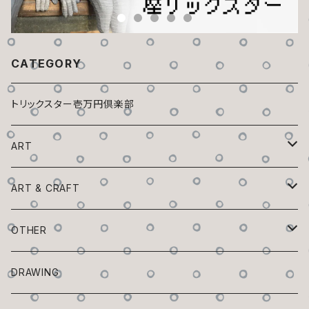
CATEGORY
トリックスター壱万円倶楽部
ART
トリックスター百鬼夜行
ART & CRAFT
チビックスター
植木鉢ックスター
OTHER
狭間の森
フチックスター
蚊取リックスター
ZINE「Trickster」
DRAWING