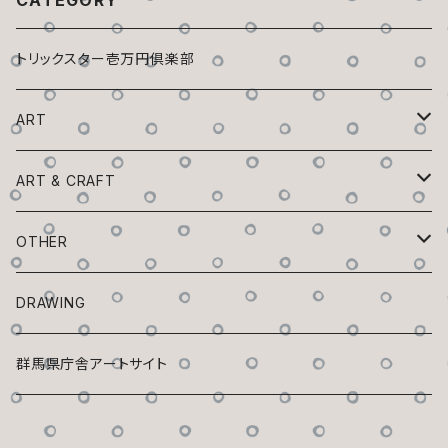
CATEGORY
トリックスター壱万円倶楽部
ART
トリックスター百鬼夜行
ART & CRAFT
チビックスター
植木鉢ックスター
OTHER
狭間の森
フチックスター
蚊取リックスター
ZINE「Trickster」
DRAWING
座リックスター
座リックスター
花器ックスター
マスキングテープ
群馬県庁舎アートサイト
マスク・ド・フチックスター
群馬県庁舎アートサイト
花器ックスター
正座ックスター
アクセサリックスター
トリックスターシール