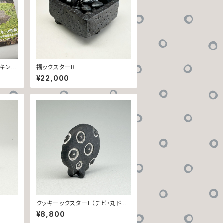
マスキング
福ックスターB
ルセット
¥22,000
クッキーックスターF（チビ・丸ドッ
ト）
¥8,800