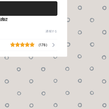
方向け
通報する
(178)