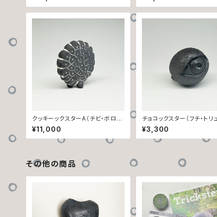
【A】
クッキーックスターA（チビ・ボロノ
チョコックスター（フチ・トリュ
イ）
¥11,000
¥3,300
その他の商品