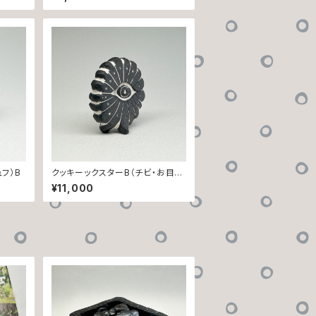
フ）B
クッキーックスターB（チビ・お目目
／お口）
¥11,000