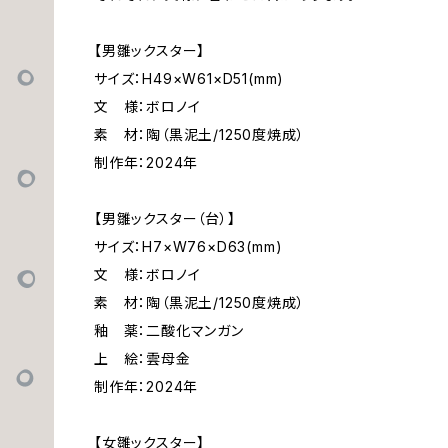
【男雛ックスター】
サイズ：H49×W61×D51(mm)
文 様：ボロノイ
素 材：陶（黒泥土/1250度焼成）
制作年：2024年
【男雛ックスター（台）】
サイズ：H7×W76×D63(mm)
文 様：ボロノイ
素 材：陶（黒泥土/1250度焼成）
釉 薬：二酸化マンガン
上 絵：雲母金
制作年：2024年
【女雛ックスター】