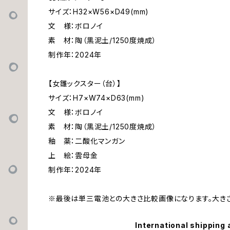
サイズ：H32×W56×D49(mm)
文 様：ボロノイ
素 材：陶（黒泥土/1250度焼成）
制作年：2024年
【女雛ックスター（台）】
サイズ：H7×W74×D63(mm)
文 様：ボロノイ
素 材：陶（黒泥土/1250度焼成）
釉 薬：二酸化マンガン
上 絵：雲母金
制作年：2024年
※最後は単三電池との大きさ比較画像になります。大き
International shipping 