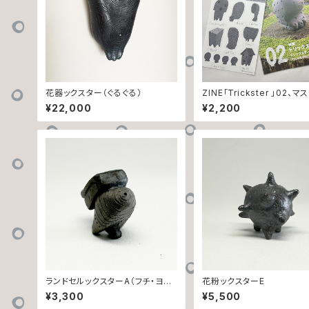
花器ックスター（ぐるぐる）
ZINE「Trickster 」02、
テープ、トリックスターシー
¥22,000
¥2,200
販売
ランドセルックスターA（フチ・ヨコ
花粉ックスターE
シマ）
¥3,300
¥5,500