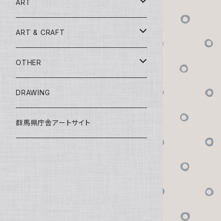
ART
トリックスター百鬼夜行
ART & CRAFT
チビックスター
植木鉢ックスター
OTHER
狭間の森
フチックスター
蚊取リックスター
ZINE「Trickster」
DRAWING
座リックスター
座リックスター
花器ックスター
マスキングテープ
群馬県庁舎アートサイト
マスク・ド・フチックスター
群馬県庁舎アートサイト
花器ックスター
正座ックスター
アクセサリックスター
トリックスターシール
フチックスター百鬼夜行
亀山トリエンナーレ2024
一輪挿シックスター
干支ックスター
香炉ックスター
正座ックスター
中之条ビエンナーレ2025
香炉ックスター
希少種トリックスター
香立テックスター