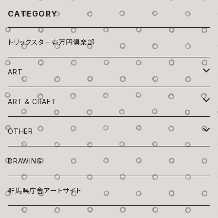
CATEGORY
トリックスター壱万円倶楽部
ART
トリックスター百鬼夜行
ART & CRAFT
チビックスター
植木鉢ックスター
OTHER
狭間の森
フチックスター
蚊取リックスター
ZINE「Trickster」
DRAWING
座リックスター
座リックスター
花器ックスター
マスキングテープ
群馬県庁舎アートサイト
マスク・ド・フチックスター