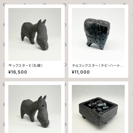
午ックスターE（丸線）
チョコックスター（チビ・ハート・
ボロノイ）
¥16,500
¥11,000