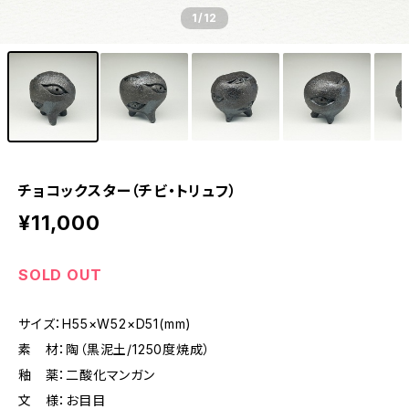
1
/12
チョコックスター（チビ・トリュフ）
¥11,000
SOLD OUT
サイズ：H55×W52×D51(mm)
素 材：陶（黒泥土/1250度焼成）
釉 薬：二酸化マンガン
文 様：お目目